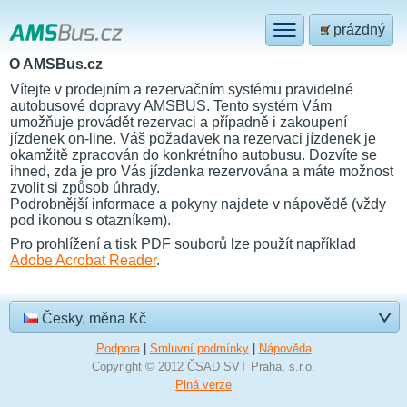
prázdný
O AMSBus.cz
Vítejte v prodejním a rezervačním systému pravidelné
autobusové dopravy AMSBUS. Tento systém Vám
umožňuje provádět rezervaci a případně i zakoupení
jízdenek on-line. Váš požadavek na rezervaci jízdenek je
okamžitě zpracován do konkrétního autobusu. Dozvíte se
ihned, zda je pro Vás jízdenka rezervována a máte možnost
zvolit si způsob úhrady.
Podrobnější informace a pokyny najdete v nápovědě (vždy
pod ikonou s otazníkem).
Pro prohlížení a tisk PDF souborů lze použít například
Adobe Acrobat Reader
.
Česky, měna Kč
Podpora
|
Smluvní podmínky
|
Nápověda
Copyright © 2012 ČSAD SVT Praha, s.r.o.
Plná verze