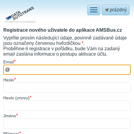
prázdný
Registrace nového uživatele do aplikace AMSBus.cz
Vyplňte prosím následující údaje, povinně zadávané údaje
jsou označeny červenou hvězdičkou
*
.
Proběhne-li registrace v pořádku, bude Vám na zadaný
email zaslána informace o postupu aktivace účtu.
*
E
mail
*
H
eslo
*
He
s
lo (znovu)
*
J
méno
*
P
říjmení