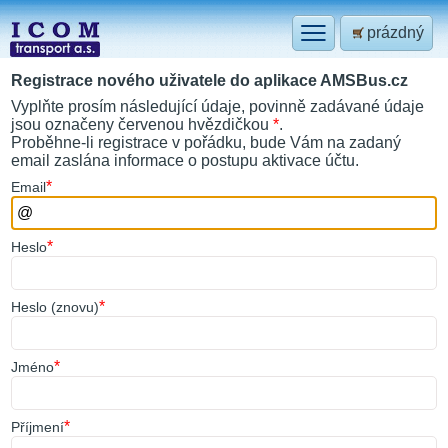
prázdný
Registrace nového uživatele do aplikace AMSBus.cz
Vyplňte prosím následující údaje, povinně zadávané údaje
jsou označeny červenou hvězdičkou
*
.
Proběhne-li registrace v pořádku, bude Vám na zadaný
email zaslána informace o postupu aktivace účtu.
*
E
mail
*
H
eslo
*
He
s
lo (znovu)
*
J
méno
*
P
říjmení