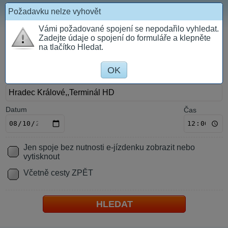
Požadavku nelze vyhovět
prázdný
Vámi požadované spojení se nepodařilo vyhledat.
Údaje pro cestu TAM
Zadejte údaje o spojení do formuláře a klepněte
na tlačítko Hledat.
O
dkud
OK
K
am
Datum
Čas
Jen spoje bez nutnosti e-jízdenku zobrazit nebo
vytisknout
Včetně cesty ZPĚT