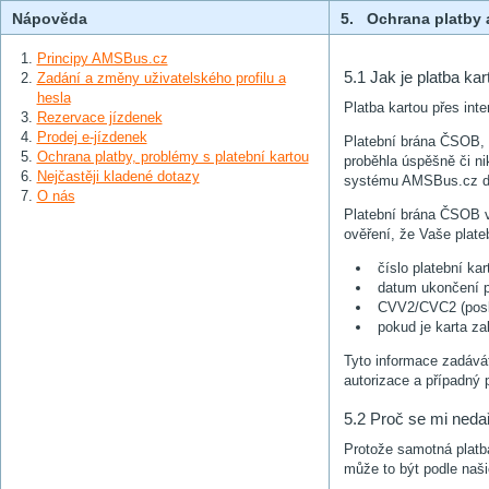
Nápověda
5. Ochrana platby 
Principy AMSBus.cz
5.1 Jak je platba k
Zadání a změny uživatelského profilu a
hesla
Platba kartou přes in
Rezervace jízdenek
Prodej e-jízdenek
Platební brána ČSOB, 
Ochrana platby, problémy s platební kartou
proběhla úspěšně či n
Nejčastěji kladené dotazy
systému AMSBus.cz do
O nás
Platební brána ČSOB v
ověření, že Vaše plate
číslo platební kar
datum ukončení pl
CVV2/CVC2 (posle
pokud je karta za
Tyto informace zadává
autorizace a případný 
5.2 Proč se mi nedař
Protože samotná platb
může to být podle naši