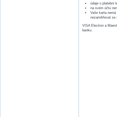
údaje o platební 
na svém účtu nemá
Vaše karta nemá p
nezaměňovat se sp
VISA Electron a Maestr
banku.