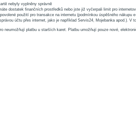
kartě nebyly vyplněny správně
te dostatek finančních prostředků nebo jste již vyčerpali limit pro interneto
ovolené použití pro transakce na internetu (podmínkou úspěšného nákupu e-jíz
rávou účtu přes internet, jako je například Servis24, Mojebanka apod.). V to
o neumožňují platbu u starších karet. Platbu umožňují pouze nové, elektronick