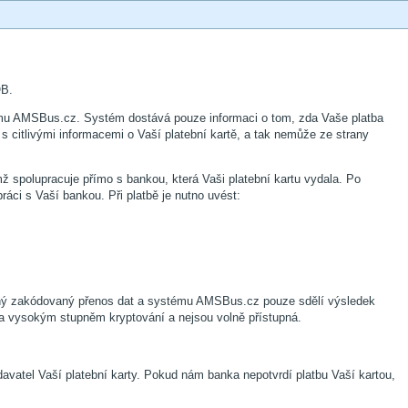
OB.
tému AMSBus.cz. Systém dostává pouze informaci o tom, zda Vaše platba
citlivými informacemi o Vaší platební kartě, a tak nemůže ze strany
 spolupracuje přímo s bankou, která Vaši platební kartu vydala. Po
ráci s Vaší bankou. Při platbě je nutno uvést:
itelný zakódovaný přenos dat a systému AMSBus.cz pouze sdělí výsledek
ěna vysokým stupněm kryptování a nejsou volně přístupná.
vatel Vaší platební karty. Pokud nám banka nepotvrdí platbu Vaší kartou,