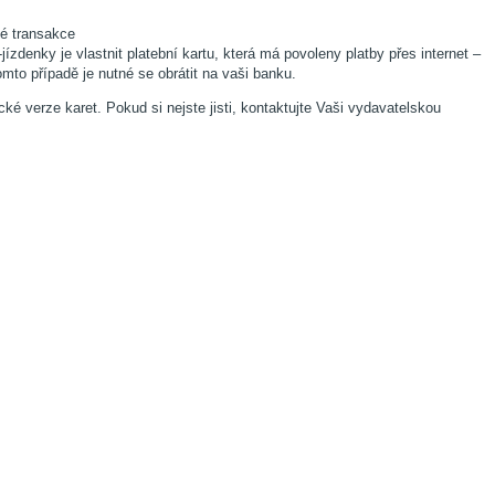
vé transakce
denky je vlastnit platební kartu, která má povoleny platby přes internet –
mto případě je nutné se obrátit na vaši banku.
é verze karet. Pokud si nejste jisti, kontaktujte Vaši vydavatelskou