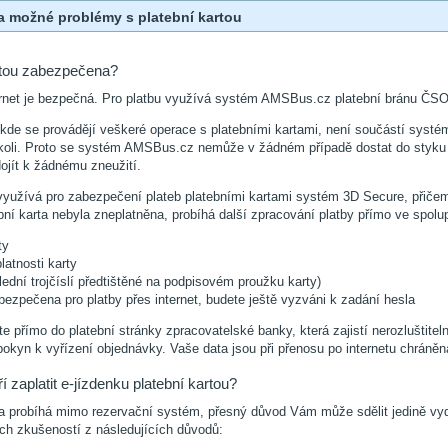
a možné problémy s platební kartou
artou zabezpečena?
ternet je bezpečná. Pro platbu využívá systém AMSBus.cz platební bránu ČS
kde se provádějí veškeré operace s platebními kartami, není součástí sys
ikoli. Proto se systém AMSBus.cz nemůže v žádném případě dostat do styku s 
jít k žádnému zneužití.
yužívá pro zabezpečení plateb platebními kartami systém 3D Secure, přičemž
bní karta nebyla zneplatněna, probíhá další zpracování platby přímo ve spolup
ty
atnosti karty
dní trojčíslí předtištěné na podpisovém proužku karty)
bezpečena pro platby přes internet, budete ještě vyzváni k zadání hesla
te přímo do platební stránky zpracovatelské banky, která zajistí nerozlušt
pokyn k vyřízení objednávky. Vaše data jsou při přenosu po internetu chrán
í zaplatit e-jízdenku platební kartou?
a probíhá mimo rezervační systém, přesný důvod Vám může sdělit jedině vyda
ch zkušeností z následujících důvodů: