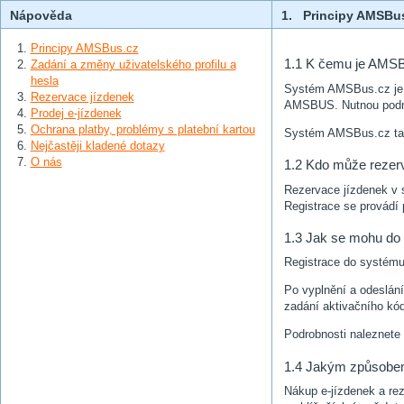
Nápověda
1. Principy AMSBu
Principy AMSBus.cz
1.1 K čemu je AMSB
Zadání a změny uživatelského profilu a
hesla
Systém AMSBus.cz je u
Rezervace jízdenek
AMSBUS. Nutnou podmí
Prodej e-jízdenek
Ochrana platby, problémy s platební kartou
Systém AMSBus.cz také
Nejčastěji kladené dotazy
O nás
1.2 Kdo může rezerv
Rezervace jízdenek v 
Registrace se provádí 
1.3 Jak se mohu do 
Registrace do systému 
Po vyplnění a odeslání
zadání aktivačního kó
Podrobnosti naleznete
1.4 Jakým způsobem
Nákup e-jízdenek a rez