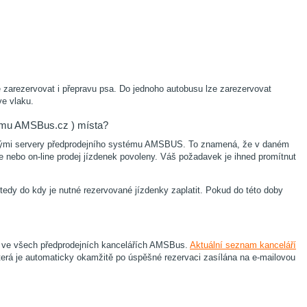
ce zarezervovat i přepravu psa. Do jednoho autobusu lze zarezervovat
ve vlaku.
tému AMSBus.cz ) místa?
ovými servery předprodejního systému AMSBUS. To znamená, že v daném
nebo on-line prodej jízdenek povoleny. Váš požadavek je ihned promítnut
tedy do kdy je nutné rezervované jízdenky zaplatit. Pokud do této doby
t ve všech předprodejních kancelářích AMSBus.
Aktuální seznam kanceláří
která je automaticky okamžitě po úspěšné rezervaci zasílána na e-mailovou