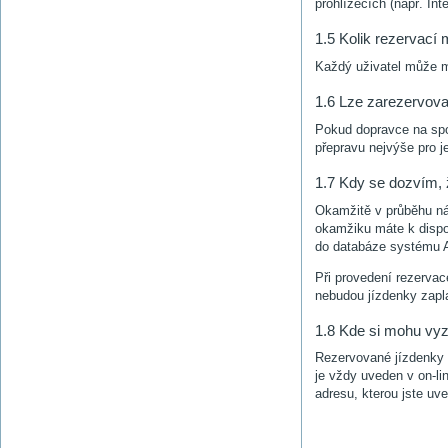
prohlížečích (např. Int
1.5 Kolik rezervací
Každý uživatel může m
1.6 Lze zarezervovat
Pokud dopravce na spoj
přepravu nejvýše pro j
1.7 Kdy se dozvím, 
Okamžitě v průběhu n
okamžiku máte k dispo
do databáze systému A
Při provedení rezervac
nebudou jízdenky zapl
1.8 Kde si mohu vy
Rezervované jízdenky 
je vždy uveden v on-li
adresu, kterou jste uve