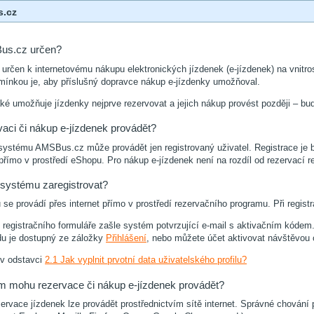
s.cz
us.cz určen?
rčen k internetovému nákupu elektronických jízdenek (e-jízdenek) na vnitr
nkou je, aby příslušný dopravce nákup e-jízdenky umožňoval.
 umožňuje jízdenky nejprve rezervovat a jejich nákup provést později – bu
aci či nákup e-jízdenek provádět?
systému AMSBus.cz může provádět jen registrovaný uživatel. Registrace je b
přímo v prostředí eShopu. Pro nákup e-jízdenek není na rozdíl od rezervací r
systému zaregistrovat?
se provádí přes internet přímo v prostředí rezervačního programu. Při registr
 registračního formuláře zašle systém potvrzující e-mail s aktivačním kóde
du je dostupný ze záložky
Přihlášení
, nebo můžete účet aktivovat návštěvou
 v odstavci
2.1 Jak vyplnit prvotní data uživatelského profilu?
 mohu rezervace či nákup e-jízdenek provádět?
ervace jízdenek lze provádět prostřednictvím sítě internet. Správné chován