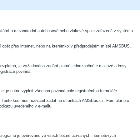
ostátní a mezinárodní autobusové nebo vlakové spoje zařazené v systému
ď opět přes internet, nebo na kterémkoliv předprodejním místě AMSBUS.
ezplatná, je vyžadováno zadání platné jednoznačné e-mailové adresy.
egistrace povinná.
aci je nutno vyplnit všechna povinná pole registračního formuláře.
m. Tento kód musí uživatel zadat na stránkách AMSBus.cz. Formulář pro
 odkazu uvedeného v e-mailu.
í programu je ověřováno ve všech běžně užívaných internetových