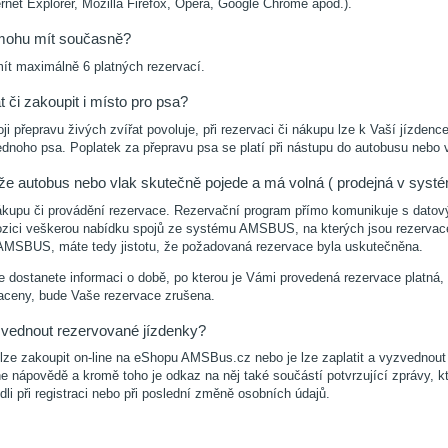
ernet Explorer, Mozilla Firefox, Opera, Google Chrome apod.).
 mohu mít současně?
ít maximálně 6 platných rezervací.
 či zakoupit i místo pro psa?
i přepravu živých zvířat povoluje, při rezervaci či nákupu lze k Vaší jízden
ednoho psa. Poplatek za přepravu psa se platí při nástupu do autobusu nebo 
že autobus nebo vlak skutečně pojede a má volná ( prodejná v sys
ákupu či provádění rezervace. Rezervační program přímo komunikuje s dat
zici veškerou nabídku spojů ze systému AMSBUS, na kterých jsou rezervace 
MSBUS, máte tedy jistotu, že požadovaná rezervace byla uskutečněna.
e dostanete informaci o době, po kterou je Vámi provedená rezervace platná, 
aceny, bude Vaše rezervace zrušena.
zvednout rezervované jízdenky?
lze zakoupit on-line na eShopu AMSBus.cz nebo je lze zaplatit a vyzvednou
ne nápovědě a kromě toho je odkaz na něj také součástí potvrzující zprávy, 
dli při registraci nebo při poslední změně osobních údajů.