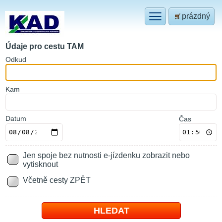
prázdný
Údaje pro cestu TAM
O
dkud
K
am
Datum
Čas
Jen spoje bez nutnosti e-jízdenku zobrazit nebo
vytisknout
Včetně cesty ZPĚT