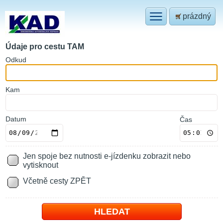
prázdný
Údaje pro cestu TAM
O
dkud
K
am
Datum
Čas
Jen spoje bez nutnosti e-jízdenku zobrazit nebo
vytisknout
Včetně cesty ZPĚT