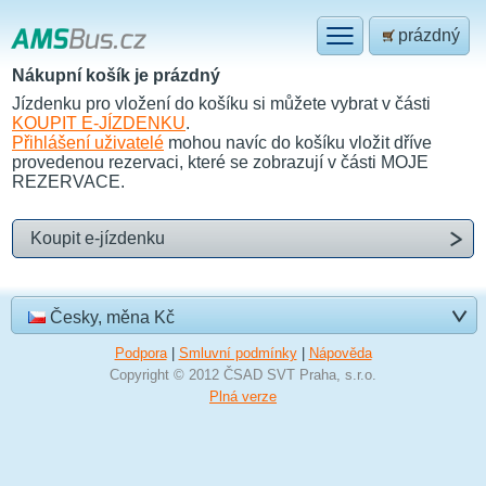
prázdný
Nákupní košík je prázdný
Jízdenku pro vložení do košíku si můžete vybrat v části
KOUPIT E-JÍZDENKU
.
Přihlášení uživatelé
mohou navíc do košíku vložit dříve
provedenou rezervaci, které se zobrazují v části
MOJE
REZERVACE
.
Koupit e-jízdenku
Česky, měna Kč
Podpora
|
Smluvní podmínky
|
Nápověda
Copyright © 2012 ČSAD SVT Praha, s.r.o.
Plná verze