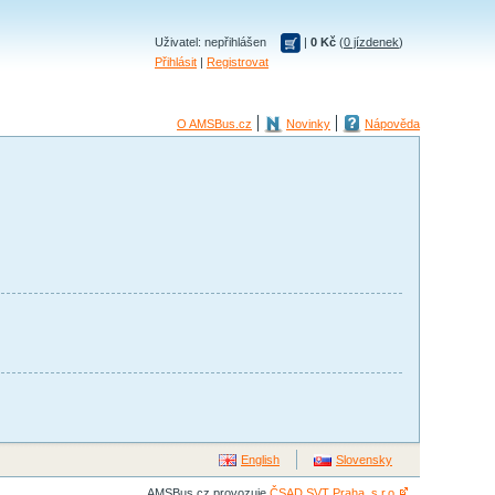
Uživatel: nepřihlášen
|
0 Kč
(
0 jízdenek
)
Přihlásit
|
Registrovat
O AMSBus.cz
Novinky
Nápověda
English
Slovensky
AMSBus.cz provozuje
ČSAD SVT Praha, s.r.o.