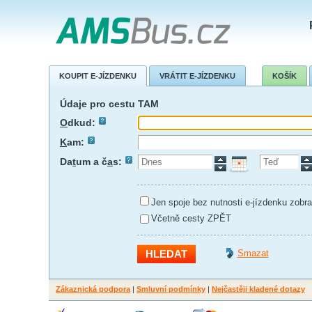
KOUPIT E-JÍZDENKU
VRÁTIT E-JÍZDENKU
KOŠÍK
Údaje pro cestu TAM
O
dkud:
K
am:
Da
t
um a č
a
s:
Jen spoje bez nutnosti e-jízdenku zobra
Včetně cesty ZPĚT
Smazat
Zákaznická podpora
|
Smluvní podmínky
|
Nejčastěji kladené dotazy