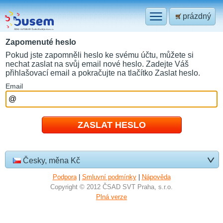
prázdný
Zapomenuté heslo
Pokud jste zapomněli heslo ke svému účtu, můžete si
nechat zaslat na svůj email nové heslo. Zadejte Váš
přihlašovací email a pokračujte na tlačítko Zaslat heslo.
E
mail
Česky, měna Kč
Podpora
|
Smluvní podmínky
|
Nápověda
Copyright © 2012 ČSAD SVT Praha, s.r.o.
Plná verze