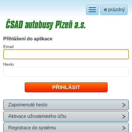
prázdný
Přihlášení do aplikace
E
mail
H
eslo
Zapomenuté heslo
Aktivace uživatelského účtu
Registrace do systému