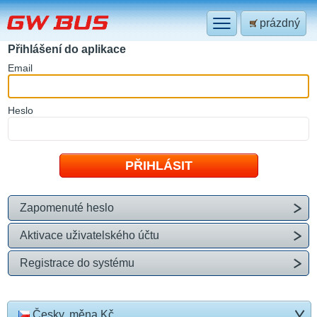
prázdný
Přihlášení do aplikace
E
mail
H
eslo
Zapomenuté heslo
Aktivace uživatelského účtu
Registrace do systému
Česky, měna Kč