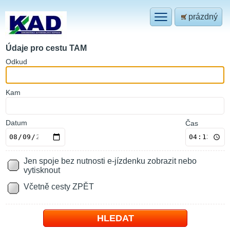
prázdný
Údaje pro cestu TAM
O
dkud
K
am
Datum
Čas
Jen spoje bez nutnosti e-jízdenku zobrazit nebo
vytisknout
Včetně cesty ZPĚT