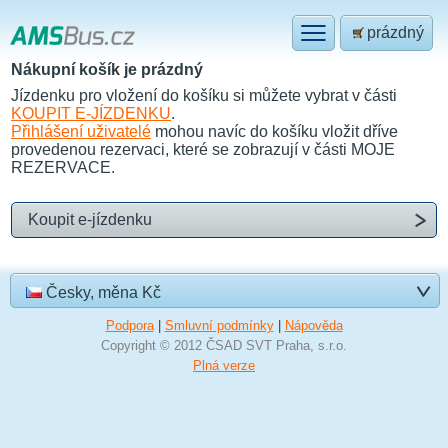
prázdný
Nákupní košík je prázdný
Jízdenku pro vložení do košíku si můžete vybrat v části
KOUPIT E-JÍZDENKU
.
Přihlášení uživatelé
mohou navíc do košíku vložit dříve
provedenou rezervaci, které se zobrazují v části
MOJE
REZERVACE
.
Koupit e-jízdenku
Česky, měna Kč
Podpora
|
Smluvní podmínky
|
Nápověda
Copyright © 2012 ČSAD SVT Praha, s.r.o.
Plná verze