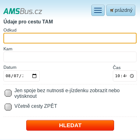
prázdný
Údaje pro cestu TAM
O
dkud
K
am
Datum
Čas
Jen spoje bez nutnosti e-jízdenku zobrazit nebo
vytisknout
Včetně cesty ZPĚT