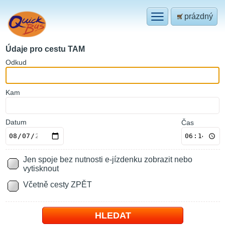
prázdný
Údaje pro cestu TAM
O
dkud
K
am
Datum
Čas
Jen spoje bez nutnosti e-jízdenku zobrazit nebo
vytisknout
Včetně cesty ZPĚT