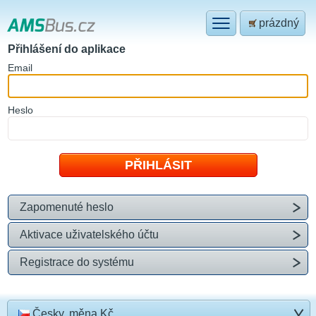
prázdný
Přihlášení do aplikace
E
mail
H
eslo
Zapomenuté heslo
Aktivace uživatelského účtu
Registrace do systému
Česky, měna Kč