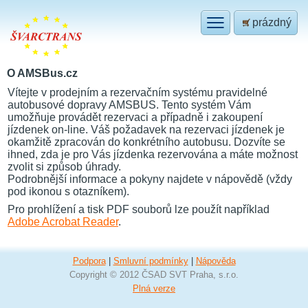
prázdný
O AMSBus.cz
Vítejte v prodejním a rezervačním systému pravidelné
autobusové dopravy AMSBUS. Tento systém Vám
umožňuje provádět rezervaci a případně i zakoupení
jízdenek on-line. Váš požadavek na rezervaci jízdenek je
okamžitě zpracován do konkrétního autobusu. Dozvíte se
ihned, zda je pro Vás jízdenka rezervována a máte možnost
zvolit si způsob úhrady.
Podrobnější informace a pokyny najdete v nápovědě (vždy
pod ikonou s otazníkem).
Pro prohlížení a tisk PDF souborů lze použít například
Adobe Acrobat Reader
.
Podpora
|
Smluvní podmínky
|
Nápověda
Copyright © 2012 ČSAD SVT Praha, s.r.o.
Plná verze