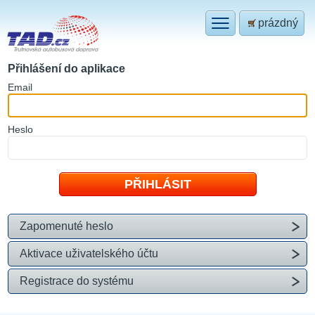
prázdný
Přihlášení do aplikace
E
mail
H
eslo
Zapomenuté heslo
Aktivace uživatelského účtu
Registrace do systému