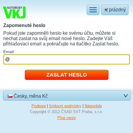
prázdný
Zapomenuté heslo
Pokud jste zapomněli heslo ke svému účtu, můžete si
nechat zaslat na svůj email nové heslo. Zadejte Váš
přihlašovací email a pokračujte na tlačítko Zaslat heslo.
E
mail
Česky, měna Kč
Podpora
|
Smluvní podmínky
|
Nápověda
Copyright © 2012 ČSAD SVT Praha, s.r.o.
Plná verze